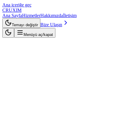
Ana içeriğe geç
CRUXIM
Ana Sayfa
Hizmetler
Hakkımızda
İletişim
Bize Ulaşın
Temayı değiştir
Menüyü aç/kapat
Detaylı proje analizi
Şeffaf fiyatlandırma