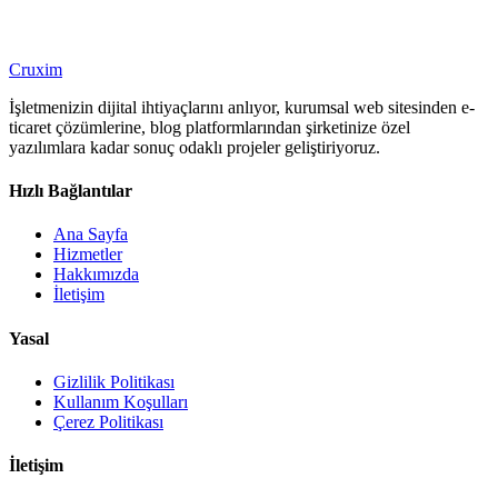
Şeffaf Fiyatlandırma
Cruxim
Uzun Vadeli Ortaklık
İşletmenizin dijital ihtiyaçlarını anlıyor, kurumsal web sitesinden e-
ticaret çözümlerine, blog platformlarından şirketinize özel
yazılımlara kadar sonuç odaklı projeler geliştiriyoruz.
Hızlı Bağlantılar
Ana Sayfa
Hizmetler
Hakkımızda
İletişim
Yasal
Gizlilik Politikası
Kullanım Koşulları
Çerez Politikası
İletişim