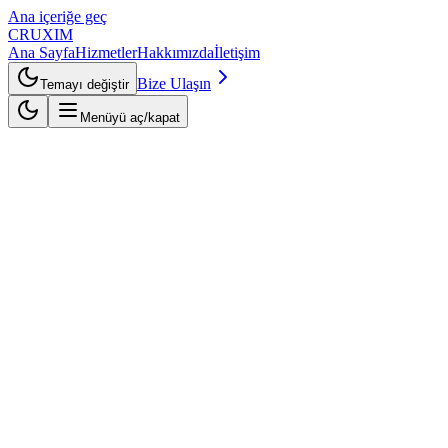
Ana içeriğe geç
CRUXIM
Ana Sayfa
Hizmetler
Hakkımızda
İletişim
Bize Ulaşın
Temayı değiştir
Menüyü aç/kapat