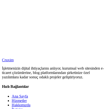
Kurumsal web siteleri, yönetim panelleri, iş akışı otomasyonu
KOBİ ve Startup'lar
Blog siteleri, landing sayfaları, hızlı dijitale geçiş çözümleri
Projenizi Konuşalım
İhtiyacınızı dinleyelim, size en uygun çözümü birlikte belirleyelim.
İletişime Geçin
Cruxim
İşletmenizin dijital ihtiyaçlarını anlıyor, kurumsal web sitesinden e-
ticaret çözümlerine, blog platformlarından şirketinize özel
yazılımlara kadar sonuç odaklı projeler geliştiriyoruz.
Hızlı Bağlantılar
Ana Sayfa
Hizmetler
Hakkımızda