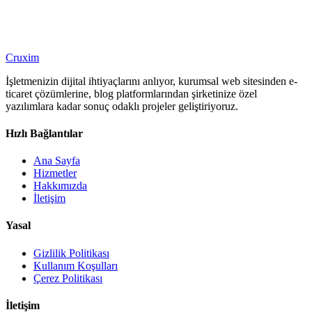
Cruxim
E-posta:
info@cruxim.com
Web Sitesi:
İletişim Formu
Cruxim
İşletmenizin dijital ihtiyaçlarını anlıyor, kurumsal web sitesinden e-
ticaret çözümlerine, blog platformlarından şirketinize özel
yazılımlara kadar sonuç odaklı projeler geliştiriyoruz.
Hızlı Bağlantılar
Ana Sayfa
Hizmetler
Hakkımızda
İletişim
Yasal
Gizlilik Politikası
Kullanım Koşulları
Çerez Politikası
İletişim