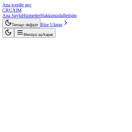
Ana içeriğe geç
CRUXIM
Ana Sayfa
Hizmetler
Hakkımızda
İletişim
Bize Ulaşın
Temayı değiştir
Menüyü aç/kapat
1. Giriş
Cruxim ("biz", "bizim" veya "bize") gizliliğinizi korumaya
kararlıdır. Bu Gizlilik Politikası, web sitemizi ziyaret ettiğinizde veya
hizmetlerimizi kullandığınızda bilgilerinizi nasıl topladığımızı,
kullandığımızı, açıkladığımızı ve koruduğumuzu açıklar.
Lütfen bu gizlilik politikasını dikkatlice okuyun. Bu gizlilik
politikasının şartlarını kabul etmiyorsanız, lütfen siteye erişmeyin
veya hizmetlerimizi kullanmayın.